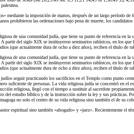
 palestina.
dos» mediante la imposición de manos, después de un largo período de f
manos prohibieron las ordenaciones bajo pena de muerte, los candidatos
eligiosa de una comunidad judía, que tiene su punto de referencia en la si
 A partir del siglo XIX se instituyeron seminarios rabínicos, en los que 
udios (que actualmente dura de ocho a diez años), reciben el título de ra
eligiosa de una comunidad judía, que tiene su punto de referencia en la si
 A partir del siglo XIX se instituyeron seminarios rabínicos, en los que 
udios (que actualmente dura de ocho a diez años), reciben el título de ra
 judíos seguir practicando los sacrificios en el Templo como punto centr
ro suficiente de personas. La vida religiosa judía se concentró en el es
rucción religiosa, llegó con el tiempo a sustituir al sacerdote propiamen
o del estudio bíblico y de la instrucción sobre la ley y sus prácticas. Po
 sinagoga no solo el centro de su vida religiosa sino también el de su 
pastor espiritual sino también «abogado» y «juez». Recientemente el tér