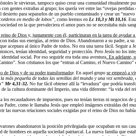
stoles le sirvieran, tampoco quiso crear una comunidad ritualmente pura 
 con gentes extrañas al grupo; los quería ver entre las “ovejas perdida
l desierto para separarlos de un pueblo contaminado y crear un “nuevo
orderos en medio de lobos”,
como leemos en
Lc 10,3 y Mt 10,16
. Est
 sociedad en la que prevaleciera el amor pues no se necesitaba más sang
reino de Dios y, juntamente con él, participaran en la tarea de ayudar a
, con todas sus energías, al reino de Dios. Abandonaron a su padre, a su 
ue aceptara al único Padre de todos. No era una tarea fácil. Seguir a J
entonces, tenían identidad, seguridad y protección. Pero Jesús no los in
 identidad social. Por eso seguirle era toda una aventura
. En adelante, 
el Camino”. Son cristianos los que “entran al Camino, el Nuevo Camino
no de Dios y de su poder transformado
r. En aquel grupo
se empez
ó
a viv
 la m
ás pequeña de todas las semillas del mundo y
una vez sembrada, c
a
”
Mr 4,31-32
.
No fue fácil obtener allí la “levadura” que podría trans
 de la cultura dominante del Imperio, una vida diferente: “la vida del r
a los recaudadores de impuestos, pues no tenían tierras ni negocios de 
u Padre, como le llamaba Jesús que empleó imágenes extraídas del mun
r las nuevas relaciones sociales exigidas por el reino de Dios no había
varones abandonaron la posición privilegiada que ocupaban en sus cas
 de hombres en aquella sociedad patriarcal. La nueva familia que estaba