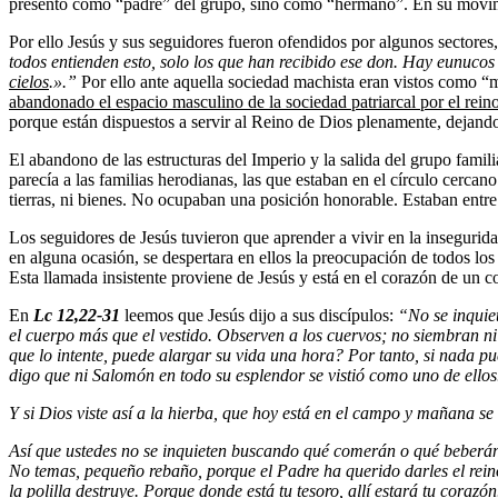
presentó como “padre” del grupo, sino como “hermano”. En su movimi
Por ello Jesús y sus seguidores fueron ofendidos por algunos sectore
todos entienden esto, solo los que han recibido ese don.
Hay eunucos 
cielos
.».”
Por ello ante aquella sociedad machista eran vistos como “m
abandonado el espacio masculino de la sociedad patriarcal por el rein
porque están dispuestos a servir al Reino de Dios plenamente, dejando
El abandono de las estructuras del Imperio y la salida del grupo famil
parecía a las familias herodianas, las que estaban en el círculo cerca
tierras, ni bienes. No ocupaban una posición honorable. Estaban entre 
Los seguidores de Jesús tuvieron que aprender a vivir en la inseguridad
en alguna ocasión, se despertara en ellos la preocupación de todos l
Esta llamada insistente proviene de Jesús y está en el corazón de un
En
Lc 12,22-31
leemos que Jesús dijo a sus discípulos:
“No se inquiet
el cuerpo más que el vestido.
Observen a los cuervos; no siembran ni 
que lo intente, puede alargar su vida una hora?
Por tanto, si nada p
digo que ni Salomón en todo su esplendor se vistió como uno de ellos
Y si Dios viste as
í a la hierba, que hoy está en el campo y mañana se
As
í que ustedes no se inquieten buscando qué comerán o qué beberá
No temas, peque
ño rebaño, porque el Padre ha querido darles el rei
la polilla destruye.
Porque donde est
á tu tesoro, allí estará tu corazón