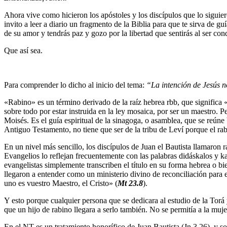
Ahora vive como hicieron los apóstoles y los discípulos que lo siguieron
invito a leer a diario un fragmento de la Biblia para que te sirva de g
de su amor y tendrás paz y gozo por la libertad que sentirás al ser co
Que así sea.
Para comprender lo dicho al inicio del tema:
“La intención de Jesús n
«Rabino» es un término derivado de la raíz hebrea rbb, que significa «
sobre todo por estar instruida en la ley mosaica, por ser un maestro. Pe
Moisés. Es el guía espiritual de la sinagoga, o asamblea, que se reún
Antiguo Testamento, no tiene que ser de la tribu de Leví porque el rab
En un nivel más sencillo, los discípulos de Juan el Bautista llamaron r
Evangelios lo reflejan frecuentemente con las palabras didáskalos y 
evangelistas simplemente transcriben el título en su forma hebrea o bi
llegaron a entender como un ministerio divino de reconciliación para 
uno es vuestro Maestro, el Cristo» (
Mt 23.8
).
Y esto porque cualquier persona que se dedicara al estudio de la Torá 
que un hijo de rabino llegara a serlo también. No se permitía a la muje
En el NT es un tratamiento honorífico de Juan Bautista (Jn 3,26), y so