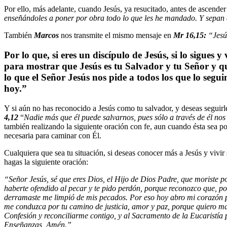
Por ello, más adelante, cuando Jesús, ya resucitado, antes de ascender a
e
nse
ñándoles a poner por obra todo lo que les he mandado. Y sepan qu
También
Marcos
nos transmite el mismo mensaje en
Mr 16,15:
“Jesú
Por lo que, si eres un discípulo de Jesús, si lo sigues
para mostrar que Jesús es tu Salvador y tu Señor y qu
lo que el Señor Jesús nos pide a todos los que lo se
hoy.”
Y si aún no has reconocido a Jesús como tu salvador, y deseas seguirle,
4,12
“
Nadie m
ás que él puede salvarnos, pues sólo a través de él no
también realizando la siguiente oración con fe, aun cuando ésta sea po
necesaria para caminar con Él.
Cualquiera que sea tu situación, si deseas conocer más a Jesús y vivir 
hagas la siguiente oración:
“Señor Jesús, sé que eres Dios, el Hijo de Dios Padre, que moriste po
haberte ofendido al pecar y te pido perdón, porque reconozco que, por
derramaste me limpió de mis pecados. Por eso hoy abro mi corazón pa
me conduzca por tu camino de justicia, amor y paz,
porque quiero ma
Confesión y reconciliarme contigo, y al Sacramento de la Eucaristía
Enseñanzas, Amén.”