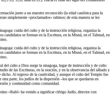
ormación junto a un maestro reconocido (la edad canónica para la
 eran simplemente «proclamados» rabinos: de esta manera se les
nagoga: cuida del culto y de la instrucción religiosa, organiza la
los candidatos se forman en la Escritura, en la Misná, en el Talmud, en
bino.
nagoga: cuida del culto y de la instrucción religiosa, organiza la
los candidatos se forman en la Escritura, en la Misná, en el Talmud, en
bino.
al del culto a Dios surge la sinagoga, lugar de instrucción y de culto
tudio de las Escrituras, en la oración, y en la observancia del sábado y
te dicho. Al regreso de la cautividad, y aunque el culto del Templo fue
r otra parte, los judíos de la dispersión –los que se quedaron en
cohesión y continuidad como comunidad.
mino «Rabí» ha venido a significar clérigo Judío, director con