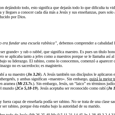
 dejándolo todo, esto significa que dejarás todo lo que dificulta tu vida
uía y llegues a conocer cada día más a Jesús y sus enseñanzas, pues solo
nducido por Dios.
o era fundar una escuela rabínica”,
debemos comprender a cabalidad la
ser grande» y rab o rabbé, que significa maestro. Es pues un título hono
ro se aplicaba tanto a jefes como a maestros porque se le llamaba así al 
e bajo su liderazgo. El rabino, como lo conocemos, comenzó a aparecer de
inazgo no es sacerdocio; es magisterio.
abí a su maestro (
Jn 3.26
). A Jesús también sus discípulos le aplicaron 
kathergetés, y ambas significan «maestro». Sin embargo,
quizá la mejor 
en aramea (
Mt 23.7s
.). Sin embargo, Jesús, un “laico” en términos judí
el mundo (
2Co
5
,
18-19
). Jesús aceptaba ser reconocido como rabí (
Jn 
y fuera capaz de enseñarla podía ser rabino. No se trata de una clase sa
r ser rabino, porque ésta estaba bajo la autoridad de su marido.
bre todo de Jesús (Mt 26,25.49 Mc 9,5 11,21 14,45 Jn 1,38.49 3,2 4,31 6,