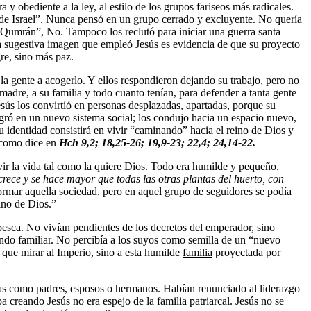
y obediente a la ley, al estilo de los grupos fariseos más radicales.
s de Israel”. Nunca pensó en un grupo cerrado y excluyente. No quería
 Qumrán”, No. Tampoco los reclutó para iniciar una guerra santa
a sugestiva imagen que empleó Jesús es evidencia de que su proyecto
re, sino más paz.
 la gente a acogerlo
. Y ellos respondieron dejando su trabajo, pero no
madre, a su familia y todo cuanto tenían, para defender a tanta gente
esús los convirtió en personas desplazadas, apartadas, porque su
tegró en un nuevo sistema social; los condujo hacia un espacio nuevo,
su identidad consistirá en vivir “caminando” hacia el reino de Dios y
” como dice en
Hch
9,2; 18,25-26; 19,9-23; 22,4; 24,14-22.
ir la vida tal como la quiere Dios
. Todo era humilde y pequeño,
rece y se hace mayor que todas las otras plantas del huerto, con
formar aquella sociedad, pero en aquel grupo de seguidores se podía
eino de Dios.”
pesca. No vivían pendientes de los decretos del emperador, sino
do familiar. No percibía a los suyos como semilla de un “nuevo
 que mirar al Imperio, sino a esta humilde
familia
proyectada por
as como padres, esposos o hermanos. Habían renunciado al liderazgo
 creando Jesús no era espejo de la familia patriarcal. Jesús no se