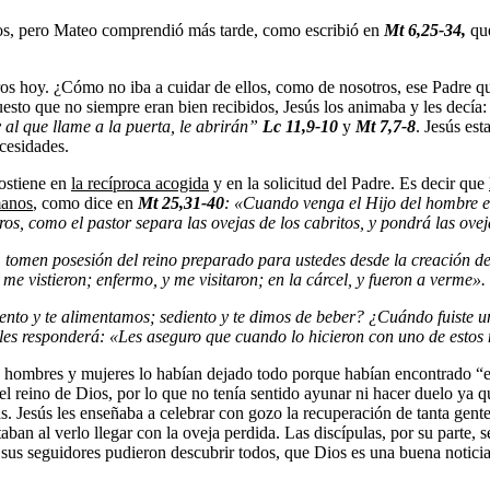
ulos, pero Mateo comprendió más tarde, como escribió en
Mt 6,25-34,
que
s hoy. ¿Cómo no iba a cuidar de ellos, como de nosotros, ese Padre que 
uesto que no siempre eran bien recibidos, Jesús los animaba y les decía
y al que llame a la puerta, le abrirán”
Lc 11,9-10
y
Mt 7,7-8
. Jesús es
ecesidades.
sostiene en
la
recíproca
acogida
y en la solicitud del Padre. Es decir que
manos
, como dice en
Mt 25
,
31
-40
:
«
Cuando venga el Hijo del hombre e
tros, como el pastor separa las ovejas de los cabritos,
y pondr
á las ovej
, tomen posesión del reino preparado para ustedes desde la creación 
me vistieron; enfermo, y me visitaron; en la c
árcel, y fueron a verme».
ento y te alimentamos; sediento y te dimos de beber? ¿Cuándo fuiste u
 les responder
á: «Les aseguro que cuando lo hicieron con uno de esto
os hombres y mujeres lo habían dejado todo porque habían encontrado “el
l reino de Dios, por lo que no tenía sentido ayunar ni hacer duelo ya qu
s. Jesús les enseñaba a celebrar con gozo la recuperación de tanta gent
aban al verlo llegar con la oveja perdida. Las discípulas, por su parte,
 sus seguidores pudieron descubrir todos, que Dios es una buena notici