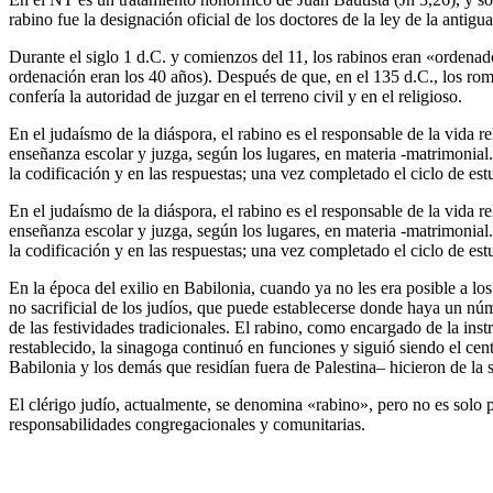
rabino fue la designación oficial de los doctores de la ley de la antigua
Durante el siglo 1 d.C. y comienzos del 11, los rabinos eran «ordena
ordenación eran los 40 años). Después de que, en el 135 d.C., los ro
confería la autoridad de juzgar en el terreno civil y en el religioso.
En el judaísmo de la diáspora, el rabino es el responsable de la vida r
enseñanza escolar y juzga, según los lugares, en materia -matrimonial.
la codificación y en las respuestas; una vez completado el ciclo de est
En el judaísmo de la diáspora, el rabino es el responsable de la vida r
enseñanza escolar y juzga, según los lugares, en materia -matrimonial.
la codificación y en las respuestas; una vez completado el ciclo de est
En la época del exilio en Babilonia, cuando ya no les era posible a los
no sacrificial de los judíos, que puede establecerse donde haya un núme
de las festividades tradicionales. El rabino, como encargado de la inst
restablecido, la sinagoga continuó en funciones y siguió siendo el centr
Babilonia y los demás que residían fuera de Palestina– hicieron de la
El clérigo judío, actualmente, se denomina «rabino», pero no es solo 
responsabilidades congregacionales y comunitarias.