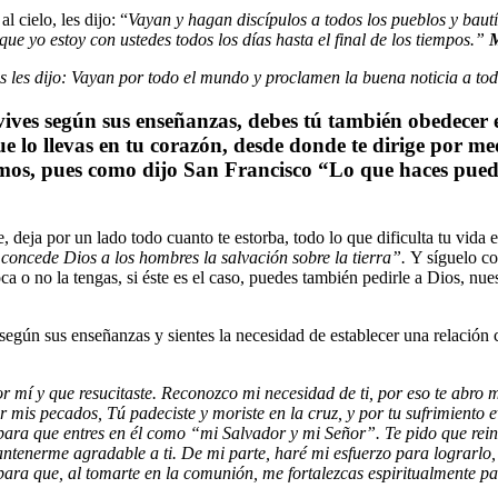
l cielo, les dijo: “
Vayan y hagan disc
ípulos a todos los pueblos y baut
e yo estoy con ustedes todos los días hasta el final de los tiempos.”
M
s les dijo:
Vayan por todo el mundo y proclamen la buena noticia a tod
 y vives según sus enseñanzas, debes tú también obedecer
e lo llevas en tu corazón, desde donde te dirige por me
guimos, pues como dijo San Francisco “Lo que haces pue
 deja por un lado todo cuanto te estorba, todo lo que dificulta tu vida e
s concede Dios a los hombres la salvación sobre la tierra”.
Y síguelo co
ca o no la tengas, si éste es el caso, puedes también pedirle a Dios, nu
según sus enseñanzas y sientes la necesidad de establecer una relación co
r mí y que resucitaste. Reconozco mi necesidad de ti, por eso te abro m
 mis pecados, Tú padeciste y moriste en la cruz, y por tu sufrimiento 
ra que entres en él como “mi Salvador y mi Señor”. Te pido que reines
ntenerme agradable a ti.
De mi parte, haré mi esfuerzo para lograrlo,
 para que, al tomarte en la comunión, me fortalezcas espiritualmente 