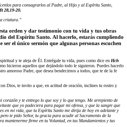
ícenlos para consagrarlos al Padre, al Hijo y al Espíritu Santo,
t 28
,
19
-20
.
a criatura.”
 esta orden y dar testimonio con tu vida y tus obras
dio del Espíritu Santo. Al hacerlo, estarás cumpliendo
de ser el único sermón que algunas personas escuchen
spiritual y te aleja de Él. Entrégale tu vida, pues como dice en
Hch
mo hicieron aquellos que dejándolo todo le siguieron. Puedes hacerlo
estro amoroso Padre, que desea bendecirnos a todos, que te de la fe
n Dios, te invito a que, en actitud de oración, inclines tu rostro y
i corazón y te entrego lo que soy y lo que tengo. Me arrepiento de
evitaste que yo padeciera para pagar mi ofensa, y que la sangre que
 en mi vida, que tu Espíritu Santo me dirija de hoy en adelante y
 pero te pido Señor, tu gracia para acudir al Sacramento de la
para mantenerme firme en tu Voluntad, en tus Mandamientos y tus