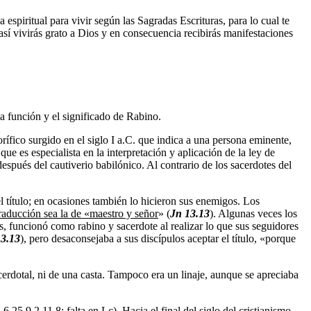
 espiritual para vivir según las Sagradas Escrituras, para lo cual te
 así vivirás grato a Dios y en consecuencia recibirás manifestaciones
 función y el significado de Rabino.
rífico surgido en el siglo I a.C. que indica a una persona eminente,
que es especialista en la interpretación y aplicación de la ley de
spués del cautiverio babilónico. Al contrario de los sacerdotes del
el título; en ocasiones también lo hicieron sus enemigos. Los
traducción sea la de «maestro y señor
» (
Jn 13.13
). Algunas veces los
os, funcionó como rabino y sacerdote al realizar lo que sus seguidores
13.13
), pero desaconsejaba a sus discípulos aceptar el título, «porque
cerdotal, ni de una casta. Tampoco era un linaje, aunque se apreciaba
25 9,2 11,8; falta en Lc). Hacia el final del siglo del cristianismo