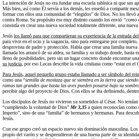
La intención de Jesús no era fundar una escuela rabínica ni que sus apó
Más bien, así como Él servía a los demás, les enseñó a compartir mesa
formar con ellos una comunidad de “elegidos” de Dios. No los llevó a
contra Roma. Su propósito era muy distinto cuando los envió
“como c
consistía en crear una nueva sociedad totalmente diferente, una nueva
Jesús
los llamó para que compartieran su experiencia de la entrada del 
para vivir en el ocio y la vagancia, sino para entregarse por completo
desprovista de padre y protección. Había que crear una familia nueva q
llamada los arrancó de su aldea, su familia y su trabajo donde, hasta 
lleno de posibilidades, pero sin un lugar concreto donde encontrar una
su justicia
, por eso Lucas describe la vida cristiana como “estar en 
Para Jesús, aquel pequeño grupo estaba llamado a ser símbolo del rei
como una “
semilla de mostaza que se siembra en la tierra que siendo
ramas tan grandes que hasta las aves pueden posarse bajo su sombr
percibir algo del proyecto de Dios. Con ellos se iba definiendo, dentro
Los discípulos de Jesús no vivieron ya sometidos al César. No temían 
“cumpliendo la voluntad de Dios”
Mr 3,35
a quien reconocían como s
Imperio”, sino de una “familia” de hermanos y hermanas. Para descubri
Jesús.
Con ese grupo creó un espacio nuevo sin dominación masculina. Los 
propio del varón y se desprendieron de una buena parte de su identidad