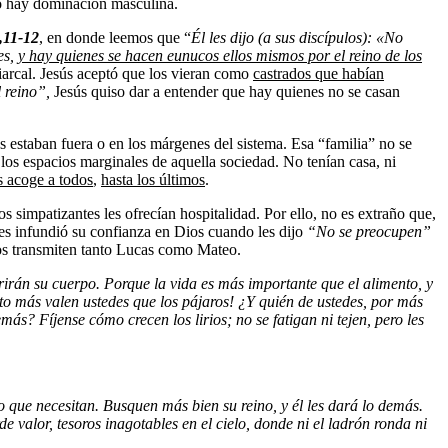
o hay dominación masculina.
,
11-
12
, en donde leemos que “
É
l les dijo
(a sus discípulos)
: «No
es,
y hay quienes se hacen eunucos ellos mismos por el reino de los
iarcal. Jesús aceptó que los vieran como
castrados que ha
bía
n
l reino”
,
Jesús quiso dar a entender que hay quienes no se casan
s estaban fuera o en los márgenes del sistema. Esa “familia” no se
 los espacios marginales de aquella sociedad. No tenían casa, ni
 acoge a todos
,
hasta los últimos
.
s simpatizantes les ofrecían hospitalidad. Por ello, no es extraño que,
les infundió su confianza en Dios cuando les dijo
“No se preocupen”
nos transmiten tanto Lucas como Mateo.
rirán su cuerpo.
Porque la vida es m
ás importante que el alimento, y
o más valen ustedes que los pájaros! ¿Y quién de ustedes, por más
demás?
F
íjense cómo crecen los lirios; no se fatigan ni tejen, pero les
lo que necesitan. Busquen m
ás bien su reino, y él les dará lo demás.
valor, tesoros inagotables en el cielo, donde ni el ladr
ón ronda ni