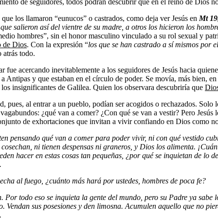
ento de seguidores, todos podrán descubrir que en el reino de Dios n
s, que los llamaron “eunucos” o castrados, como deja ver Jesús en
Mt 19
que salieron as
í del vientre de su madre, a otros los hicieron los hombr
edio hombres”, sin el honor masculino vinculado a su rol sexual y patr
o de Dios
. Con la expresión “
los que se han castrado a sí mismos por e
 atrás todo.
iar fue acercando inevitablemente a los seguidores de Jesús hacia quiene
no a Antipas y que estaban en el círculo de poder. Se movía, más bien, en
los insignificantes de Galilea. Quien los observara descubriría que
Dios
, pues, al entrar a un pueblo, podían ser acogidos o rechazados. Solo lo
os vagabundos: ¿qué van a comer? ¿Con qué se van a vestir? Pero Jesús 
 conjunto de exhortaciones que invitan a vivir confiando en Dios como 
en pensando qué van a comer para poder vivir, ni con qué vestido cub
cosechan, ni tienen despensas ni graneros, y Dios los alimenta.
¡Cuánt
ueden hacer en estas cosas tan peque
ñas, ¿por qué se inquietan de lo 
.
 echa al fuego, ¿cuánto más hará por ustedes, hombres de poca fe?
n.
Por todo eso se inquieta la gente del mundo, pero su Padre ya sabe 
no.
Vendan sus posesiones y den limosna. Acumulen aquello que no pierde 
.