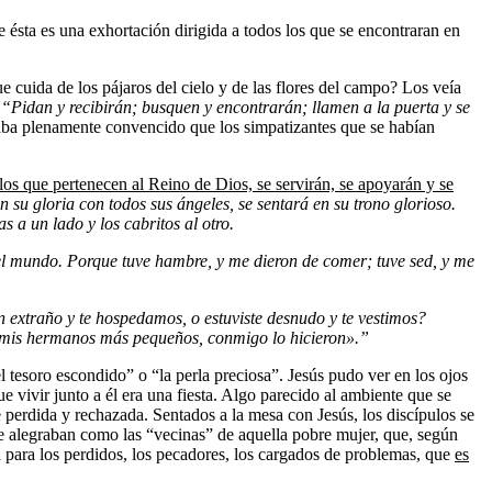
 ésta es una exhortación dirigida a todos los que se encontraran en
cuida de los pájaros del cielo y de las flores del campo? Los veía
:
“Pidan y recibirán; busquen y encontrarán; llamen a la puerta y se
taba plenamente convencido que los simpatizantes que se habían
los que pertenecen al Reino de Dios, se servirán, se apoyarán y se
n su gloria con todos sus
ángeles, se sentará en su trono glorioso.
as a un lado y los cabritos al otro.
del mundo.
Porque tuve hambre, y me dieron de comer; tuve sed, y me
n extraño y te hospedamos, o estuviste desnudo y te vestimos?
s mis hermanos más pequeños, conmigo lo hicieron».
”
 tesoro escondido” o “la perla preciosa”. Jesús pudo ver en los ojos
e vivir junto a él era una fiesta. Algo parecido al ambiente que se
e perdida y rechazada. Sentados a la mesa con Jesús, los discípulos se
 se alegraban como las “vecinas” de aquella pobre mujer, que, según
a para los perdidos, los pecadores, los cargados de problemas, que
es