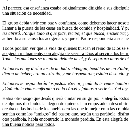
Al parecer, esa enseñanza estaba originalmente dirigida a sus discíp
una situación de necesidad.
El grupo debía vivir con paz y confianza
, como debemos hacer nosotro
llamar a la puerta de las casas en busca de comida y hospitalidad. Y p
les abrirá. Porque todo el que pide, recibe; el que busca, encuentra; 
adherido a su causa los acogerían, y que el Padre respondería a sus n
Todos podrían ver que la vida de quienes buscan el reino de Dios se 
acogerán mutuamente, con alegría de servir a Dios al servir a los her
Todas las naciones se reunir
án delante de él, y él separará unos de o
Entonces el rey dir
á a los de un lado: «Vengan, benditos de mi Padre
dieron de beber; era un extra
ño, y me hospedaron;
estaba desnudo, y 
Entonces le responder
án los justos: «Señor, ¿cuándo te vimos hambri
¿Cuándo te vimos enfermo o en la cárcel y fuimos a verte?».
Y el rey
Había otro rasgo que Jesús quería cuidar en su grupo: la alegría. Est
de algunos discípulos la alegría de quienes han empezado a descubrir e
creaba en las bodas de los pueblos en las que lo mejor eran las comida
sentían como los “amigos” del pastor, que, según una parábola, disfrut
otra parábola, había encontrado la moneda perdida. En esta alegría de
una buena noticia
para todos
.